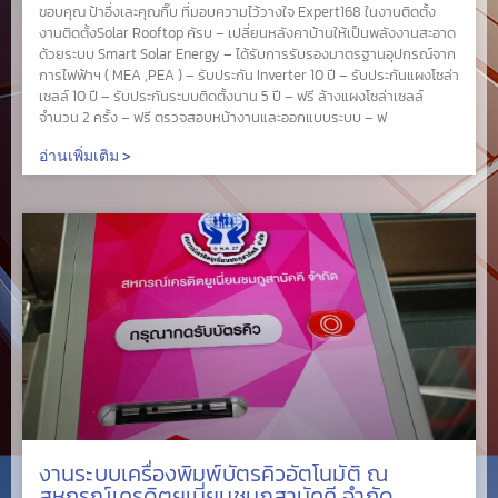
ขอบคุณ ป้าอึ่งเละคุณกิ๊บ ที่มอบความไว้วางใจ Expert168 ในงานติดตั้ง
งานติดตั้งSolar Rooftop คัรบ – เปลี่ยนหลังคาบ้านให้เป็นพลังงานสะอาด
ด้วยระบบ Smart Solar Energy – ได้รับการรับรองมาตรฐานอุปกรณ์จาก
การไฟฟ้าฯ ( MEA ,PEA ) – รับประกัน Inverter 10 ปี – รับประกันแผงโซล่า
เซลล์ 10 ปี – รับประกันระบบติดตั้งนาน 5 ปี – ฟรี ล้างแผงโซล่าเซลล์
จำนวน 2 ครั้ง – ฟรี ตรวจสอบหน้างานและออกแบบระบบ – ฟ
อ่านเพิ่มเติม >
งานระบบเครื่องพิมพ์บัตรคิวอัตโนมัติ ณ
สหกรณ์เครดิตยูเนี่ยนชมภูสามัคคี จำกัด