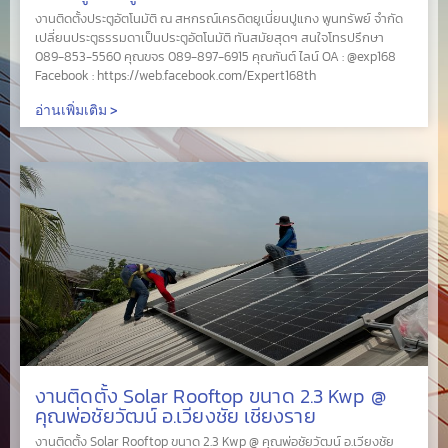
งานติดตั้งประตูอัตโนมัติ ณ สหกรณ์เครดิตยูเนี่ยนปูแกง พูนทรัพย์ จำกัด
เปลี่ยนประตูธรรมดาเป็นประตูอัตโนมัติ ทันสมัยสุดๆ สนใจโทรปรึกษา
089-853-5560 คุณขจร 089-897-6915 คุณกันต์ ไลน์ OA : @exp168
Facebook : https://web.facebook.com/Expert168th
อ่านเพิ่มเติม >
งานติดตั้ง Solar Rooftop ขนาด 2.3 Kwp @
คุณพ่อชัยวัฒน์ อ.เวียงชัย เชียงราย
งานติดตั้ง Solar Rooftop ขนาด 2.3 Kwp @ คุณพ่อชัยวัฒน์ อ.เวียงชัย