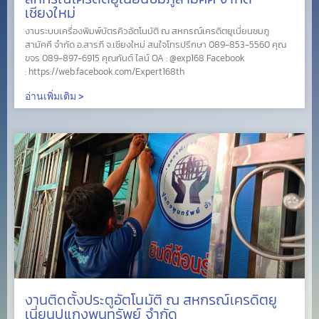
เชียงใหม่
งานระบบเครื่องพิมพ์บัตรคิวอัตโนมัติ ณ สหกรณ์เครดิตยูเนี่ยนชมภู
สามัคคี จำกัด อ.สารภี จ.เชียงใหม่ สนใจโทรปรึกษา 089-853-5560 คุณ
ขจร 089-897-6915 คุณกันต์ ไลน์ OA : @exp168 Facebook
: https://web.facebook.com/Expert168th
อ่านเพิ่มเติม >
งานติดตั้งประตูอัตโนมัติ ณ สหกรณ์เครดิตยู
เนี่ยนปูแกงพูนทรัพย์ จำกัด