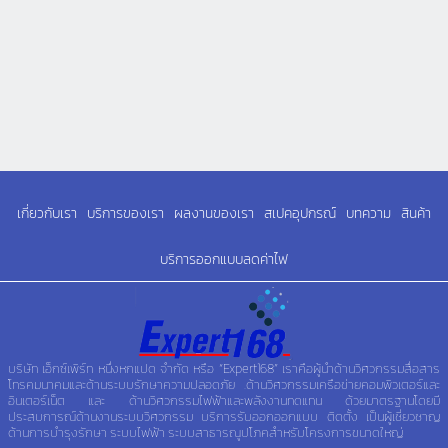
เกี่ยวกับเรา
บริการของเรา
ผลงานของเรา
สเปคอุปกรณ์
บทความ
สินค้า
บริการออกแบบลดค่าไฟ
บริษัท เอ็กซ์เพิร์ท หนึ่งหกแปด จำกัด หรือ “Expert168” เราคือผู้นำด้านวิศวกรรมสื่อสาร
โทรคมนาคมและด้านระบบรักษาความปลอดภัย .ด้านวิศวกรรมเครือข่ายคอมพิวเตอร์และ
อินเตอร์เน็ต และ ด้านวิศวกรรมไฟฟ้าและพลังงานทดแทน ด้วยมาตรฐานโดยมี
ประสบการณ์ด้านงานระบบวิศวกรรม บริการรับออกออกแบบ ติดตั้ง เป็นผู้เชี่ยวชาญ
ด้านการบำรุงรักษา ระบบไฟฟ้า ระบบสาธารณูปโภคสำหรับโครงการขนาดใหญ่